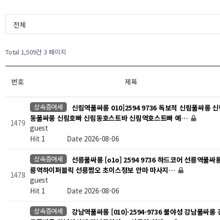
전체
Total 1,509건
3 페이지
번호
제목
상속증여세
신림역풀싸롱 010]2594 9736 독보적 신림풀싸롱 
동풀싸롱 신림호빠 신림동호스트바 신림역호스트빠 예…
1479
guest
Hit 1
Date 2026-08-06
상속증여세
선릉풀싸롱 [o1o] 2594 9736 하드코어 선릉역풀싸
릉역하이퍼블릭 선릉쩜오 초이스정보 안마 마사지…
1478
guest
Hit 1
Date 2026-08-06
상속증여세
강남역풀싸롱 [010]-2594-9736 불야성 강남풀싸롱