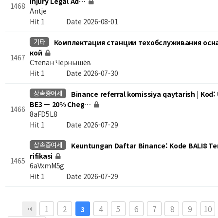
Injury Legal Ad…
1468
Antje
Hit 1
Date 2026-08-01
기타
Комплектация станции техобслуживания осн
кой
1467
Степан Чернышёв
Hit 1
Date 2026-07-30
상속증여세
Binance referral komissiya qaytarish | Kod:
BE3 — 20% Cheg…
1466
8aFD5L8
Hit 1
Date 2026-07-29
상속증여세
Keuntungan Daftar Binance: Kode BALI8 Te
rifikasi
1465
6aVxmM5g
Hit 1
Date 2026-07-29
맨끝
1
2
4
5
6
7
8
9
10
3