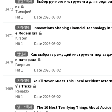
종합소득세
Выбор ручного инструмента для предпри
ия
1472
Тимофей
Hit 1
Date 2026-08-03
기장상담
Innovations Shaping Financial Technology in 
e Modern Era
1471
Kirsten
Hit 1
Date 2026-08-02
법인세
Как выбрать режущий инструмент под зада
и материал
1470
Гавриил
Hit 1
Date 2026-08-02
기장상담
You'll Never Guess This Local Accident Attor
y's Tricks
1469
Renaldo
Hit 1
Date 2026-08-02
양도소득세
The 10 Most Terrifying Things About Accide