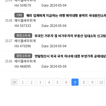
1539
Hit 504579
Date 2024-05-04
기타
해외 업체에게 지급하는 여행 예약대행 용역의 국내원천소
메이플세무회계
1538
Hit 507333
Date 2024-05-04
종합소득세
외국인 거주자 및 비거주자의 부동산 임대소득 신고
메이플세무회계
1537
Hit 470396
Date 2024-05-04
종합소득세
연말정산시 외국 국적 자녀에 대한 부양가족 공제대
메이플세무회계
1536
Hit 466095
Date 2024-05-04
맨끝
1
2
3
4
5
6
8
9
10
7