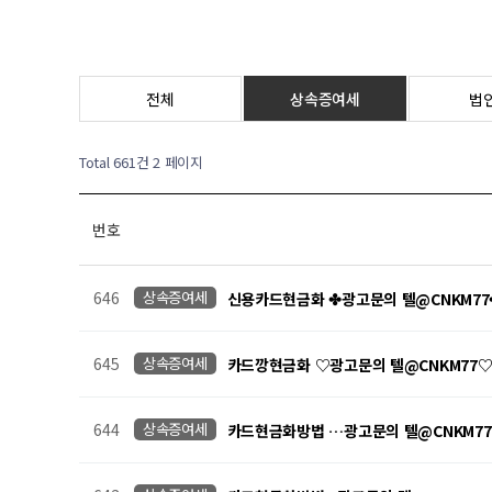
전체
상속증여세
법
Total 661건
2 페이지
번호
646
상속증여세
신용카드현금화 ✤광고문의 텔@CNKM7
645
상속증여세
카드깡현금화 ♡광고문의 텔@CNKM77
644
상속증여세
카드현금화방법 …광고문의 텔@CNKM7