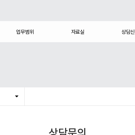
업무범위
자료실
상담신
상담문의